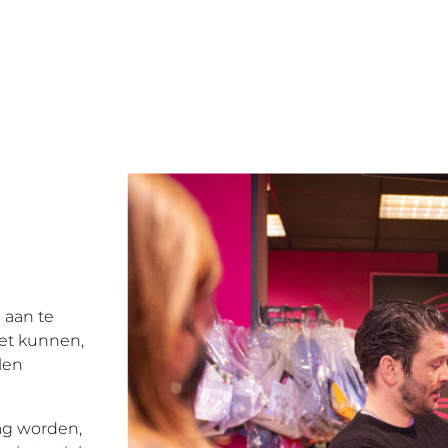
l aan te
oet kunnen,
len
mag worden,