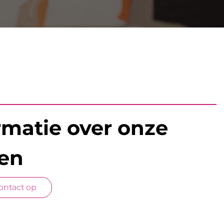
rmatie over onze
zen
ntact op