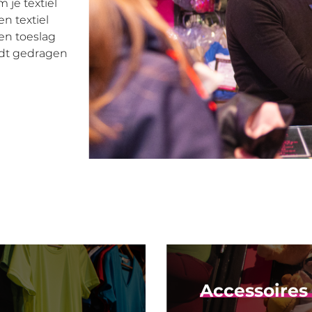
 je textiel
n textiel
en toeslag
rdt gedragen
Accessoires