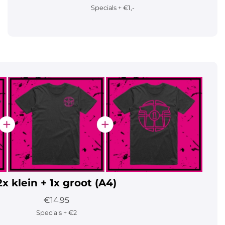
Specials + €1,-
2x klein + 1x groot (A4)
€14.95
Specials + €2