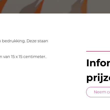
n bedrukking. Deze staan
van 15 x 15 centimeter.
Info
prij
Neem co