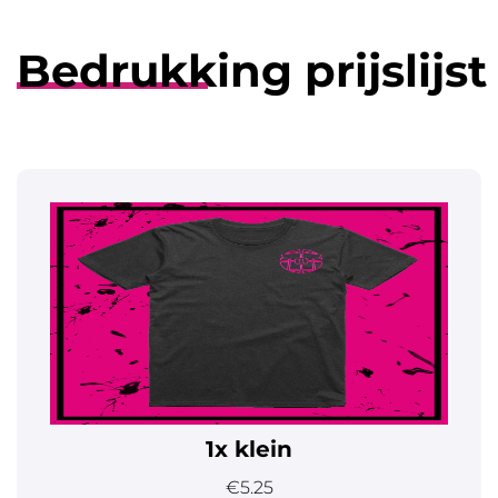
Bedrukking prijslijst
1x klein
€5.25