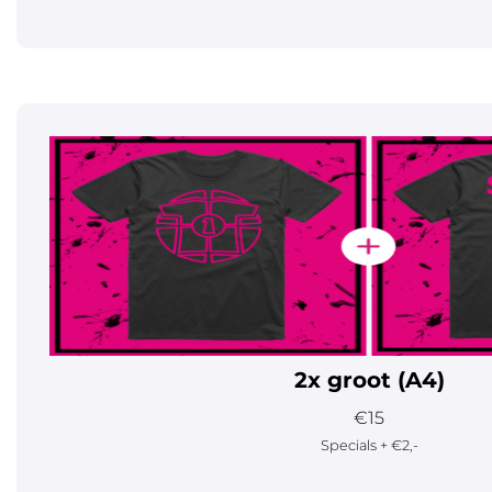
2x groot (A4)
€15
Specials + €2,-