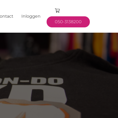
ontact
Inloggen
050-3138200