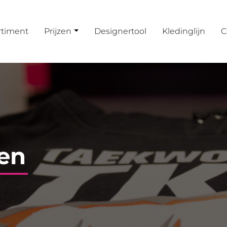
rtiment
Prijzen
Designertool
Kledinglijn
C
en