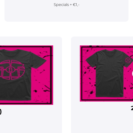
Specials + €1,-
)