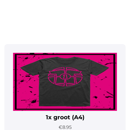
1x groot (A4)
€8.95