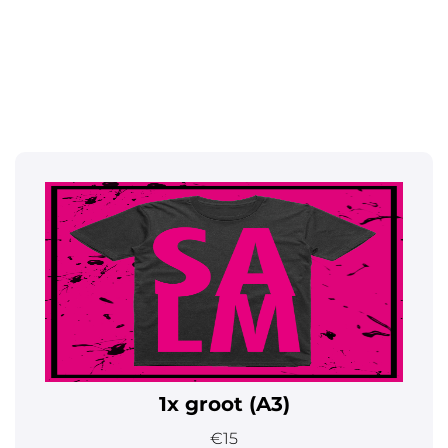
1x groot (A3)
€15