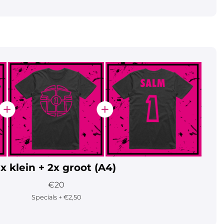
1x klein + 2x groot (A4)
€20
Specials + €2,50