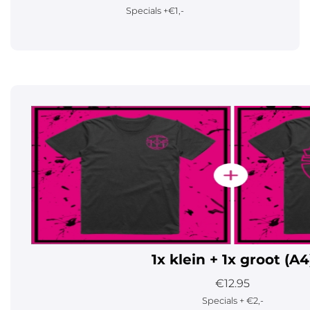
Specials +€1,-
1x klein + 1x groot (A4
€12.95
Specials + €2,-