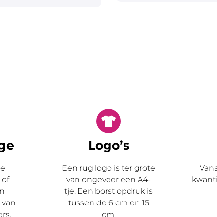
age
Logo’s
te
Een
rug
logo is ter grote
Vana
 of
van ongeveer een A4-
kwanti
en
tje. Een
borst
opdruk is
n van
tussen de 6 cm en 15
rs.
cm.